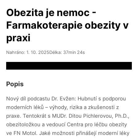
Obezita je nemoc -
Farmakoterapie obezity v
praxi
Nahráno: 1. 10. 2025
Délka: 37min 24s
Video source not available
Popis
Nový díl podcastu Dr. Evžen: Hubnutí s podporou
moderních léků – výhody, rizika a zkušenosti z
praxe. Tentokrát s MUDr. Ditou Pichlerovou, Ph.D.,
obezitoložkou a vedoucí Centra pro léčbu obezity
ve FN Motol. Jaké možnosti přinášejí moderní léky