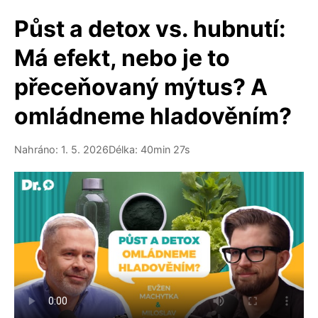
Půst a detox vs. hubnutí:
Má efekt, nebo je to
přeceňovaný mýtus? A
omládneme hladověním?
Nahráno: 1. 5. 2026
Délka: 40min 27s