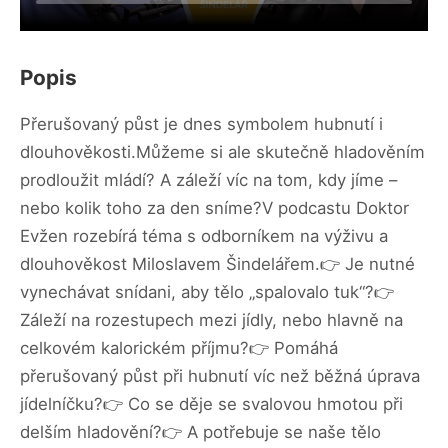
Popis
Přerušovaný půst je dnes symbolem hubnutí i
dlouhověkosti.Můžeme si ale skutečně hladověním
prodloužit mládí? A záleží víc na tom, kdy jíme –
nebo kolik toho za den sníme?V podcastu Doktor
Evžen rozebírá téma s odborníkem na výživu a
dlouhověkost Miloslavem Šindelářem.👉 Je nutné
vynechávat snídani, aby tělo „spalovalo tuk“?👉
Záleží na rozestupech mezi jídly, nebo hlavně na
celkovém kalorickém příjmu?👉 Pomáhá
přerušovaný půst při hubnutí víc než běžná úprava
jídelníčku?👉 Co se děje se svalovou hmotou při
delším hladovění?👉 A potřebuje se naše tělo