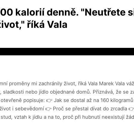
000 kalorií denně. "Neutřete s
vot," říká Vala
émní proměny mi zachránily život, říká Vala Marek Vala váž
ky, sladkosti nebo jídlo objednané domů. Přiznává, že se z
 otevřeně popisuje: 👉 Jak se dostal až na 160 kilogramů
í život i sebevědomí 👉 Proč se přestal dívat do zrcadla
stud, vztah k jídlu a na to, proč při hubnutí neexistují 