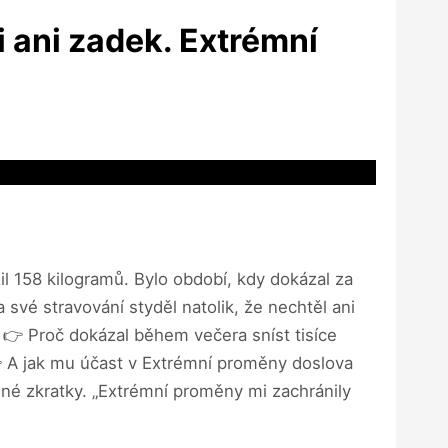
i ani zadek. Extrémní
il 158 kilogramů. Bylo období, kdy dokázal za
a své stravování styděl natolik, že nechtěl ani
 👉 Proč dokázal během večera sníst tisíce
 👉 A jak mu účast v Extrémní proměny doslova
žádné zkratky. „Extrémní proměny mi zachránily