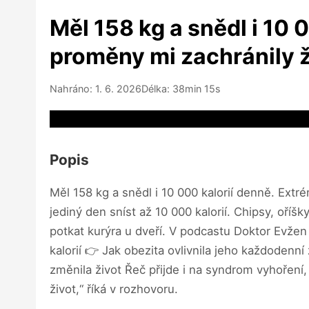
Měl 158 kg a snědl i 10 
proměny mi zachránily ži
Nahráno: 1. 6. 2026
Délka: 38min 15s
Video source not available
Popis
Měl 158 kg a snědl i 10 000 kalorií denně. Extr
jediný den sníst až 10 000 kalorií. Chipsy, oříš
potkat kurýra u dveří. V podcastu Doktor Evžen
kalorií 👉 Jak obezita ovlivnila jeho každodenn
změnila život Řeč přijde i na syndrom vyhoření, 
život,“ říká v rozhovoru.