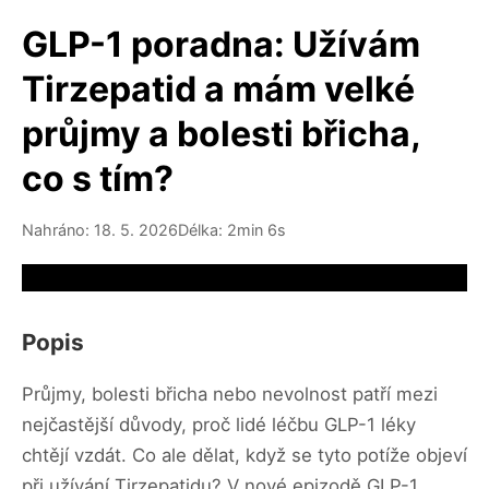
GLP-1 poradna: Užívám
Tirzepatid a mám velké
průjmy a bolesti břicha,
co s tím?
Nahráno: 18. 5. 2026
Délka: 2min 6s
Video source not available
Popis
Průjmy, bolesti břicha nebo nevolnost patří mezi
nejčastější důvody, proč lidé léčbu GLP-1 léky
chtějí vzdát. Co ale dělat, když se tyto potíže objeví
při užívání Tirzepatidu? V nové epizodě GLP-1