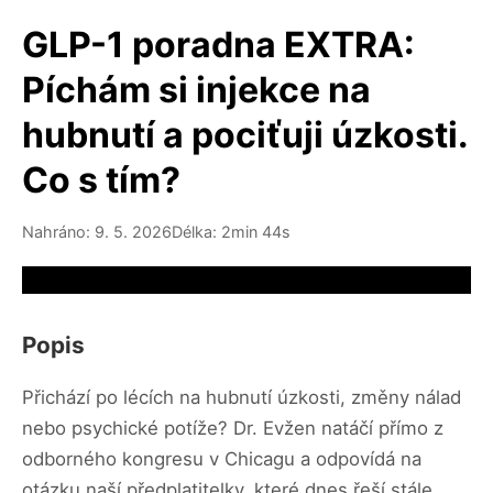
GLP-1 poradna EXTRA:
Píchám si injekce na
hubnutí a pociťuji úzkosti.
Co s tím?
Nahráno: 9. 5. 2026
Délka: 2min 44s
Video source not available
Popis
Přichází po lécích na hubnutí úzkosti, změny nálad
nebo psychické potíže? Dr. Evžen natáčí přímo z
odborného kongresu v Chicagu a odpovídá na
otázku naší předplatitelky, které dnes řeší stále