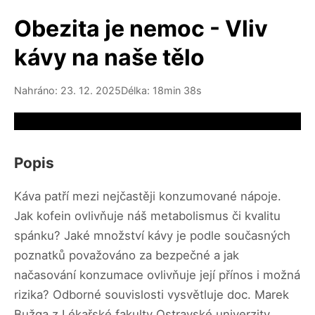
Obezita je nemoc - Vliv
kávy na naše tělo
Nahráno: 23. 12. 2025
Délka: 18min 38s
Video source not available
Popis
Káva patří mezi nejčastěji konzumované nápoje.
Jak kofein ovlivňuje náš metabolismus či kvalitu
spánku? Jaké množství kávy je podle současných
poznatků považováno za bezpečné a jak
načasování konzumace ovlivňuje její přínos i možná
rizika? Odborné souvislosti vysvětluje doc. Marek
Bužga z Lékařské fakulty Ostravské univerzity.