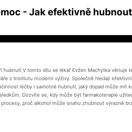
nemoc - Jak efektivně hubnou
 při hubnutí V tomto dílu se lékař Evžen Machytka věnuje 
áře z Institutu moderní výživy. Společně hledají efektivní
e účinnost léčby i samotné hubnutí, jaký dopad může mít 
ýsledkům. Dozvíte se, kdy může být farmakoterapie uži
é procesy, proč alkohol může snahu zhubnout výrazně brzdi