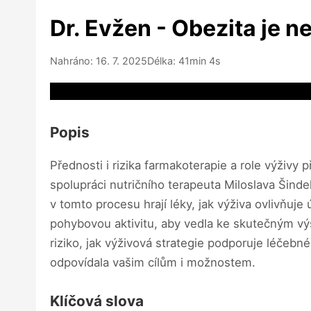
Dr. Evžen - Obezita je 
Nahráno: 16. 7. 2025
Délka: 41min 4s
Video source not available
Popis
Přednosti i rizika farmakoterapie a role výživy
spolupráci nutričního terapeuta Miloslava Šindel
v tomto procesu hrají léky, jak výživa ovlivňuj
pohybovou aktivitu, aby vedla ke skutečným v
riziko, jak výživová strategie podporuje léčebn
odpovídala vašim cílům i možnostem.
Klíčová slova