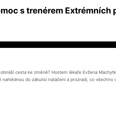
 nemoc s trenérem Extrémníc
obnáší cesta ke změně? Hostem lékaře Evžena Machytky 
hlédnou do zákulisí natáčení a prozradí, co všechno obn