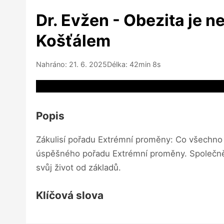
Dr. Evžen - Obezita je
Košťálem
Nahráno: 21. 6. 2025
Délka: 42min 8s
Video source not available
Popis
Zákulisí pořadu Extrémní proměny: Co všechno 
úspěšného pořadu Extrémní proměny. Společně na
svůj život od základů.
Klíčová slova