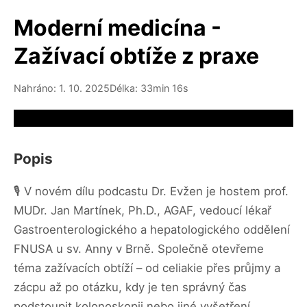
Moderní medicína -
Zažívací obtíže z praxe
Nahráno: 1. 10. 2025
Délka: 33min 16s
Video source not available
Popis
🎙️ V novém dílu podcastu Dr. Evžen je hostem prof.
MUDr. Jan Martínek, Ph.D., AGAF, vedoucí lékař
Gastroenterologického a hepatologického oddělení
FNUSA u sv. Anny v Brně. Společně otevřeme
téma zažívacích obtíží – od celiakie přes průjmy a
zácpu až po otázku, kdy je ten správný čas
podstoupit kolonoskopii nebo jiné vyšetření.