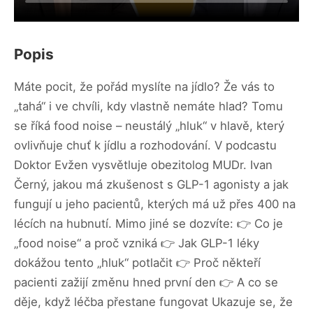
Popis
Máte pocit, že pořád myslíte na jídlo? Že vás to
„tahá“ i ve chvíli, kdy vlastně nemáte hlad? Tomu
se říká food noise – neustálý „hluk“ v hlavě, který
ovlivňuje chuť k jídlu a rozhodování. V podcastu
Doktor Evžen vysvětluje obezitolog MUDr. Ivan
Černý, jakou má zkušenost s GLP-1 agonisty a jak
fungují u jeho pacientů, kterých má už přes 400 na
lécích na hubnutí. Mimo jiné se dozvíte: 👉 Co je
„food noise“ a proč vzniká 👉 Jak GLP-1 léky
dokážou tento „hluk“ potlačit 👉 Proč někteří
pacienti zažijí změnu hned první den 👉 A co se
děje, když léčba přestane fungovat Ukazuje se, že