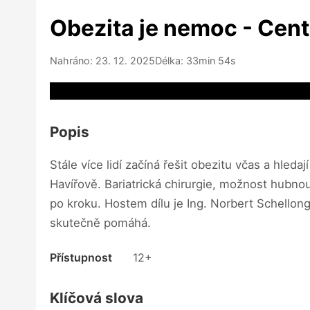
Obezita je nemoc - Cent
Nahráno: 23. 12. 2025
Délka: 33min 54s
Video source not available
Popis
Stále více lidí začíná řešit obezitu včas a hle
Havířově. Bariatrická chirurgie, možnost hubno
po kroku. Hostem dílu je Ing. Norbert Schellon
skutečně pomáhá.
Přístupnost
12+
Klíčová slova