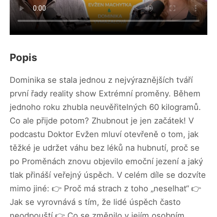
Popis
Dominika se stala jednou z nejvýraznějších tváří
první řady reality show Extrémní proměny. Během
jednoho roku zhubla neuvěřitelných 60 kilogramů.
Co ale přijde potom? Zhubnout je jen začátek! V
podcastu Doktor Evžen mluví otevřeně o tom, jak
těžké je udržet váhu bez léků na hubnutí, proč se
po Proměnách znovu objevilo emoční jezení a jaký
tlak přináší veřejný úspěch. V celém díle se dozvíte
mimo jiné: 👉 Proč má strach z toho „neselhat“ 👉
Jak se vyrovnává s tím, že lidé úspěch často
neodpouští 👉 Co se změnilo v jejím osobním