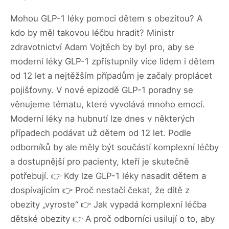
Mohou GLP-1 léky pomoci dětem s obezitou? A
kdo by měl takovou léčbu hradit? Ministr
zdravotnictví Adam Vojtěch by byl pro, aby se
moderní léky GLP-1 zpřístupnily více lidem i dětem
od 12 let a nejtěžším případům je začaly proplácet
pojišťovny. V nové epizodě GLP-1 poradny se
věnujeme tématu, které vyvolává mnoho emocí.
Moderní léky na hubnutí lze dnes v některých
případech podávat už dětem od 12 let. Podle
odborníků by ale měly být součástí komplexní léčby
a dostupnější pro pacienty, kteří je skutečně
potřebují. 👉 Kdy lze GLP-1 léky nasadit dětem a
dospívajícím 👉 Proč nestačí čekat, že dítě z
obezity „vyroste“ 👉 Jak vypadá komplexní léčba
dětské obezity 👉 A proč odborníci usilují o to, aby