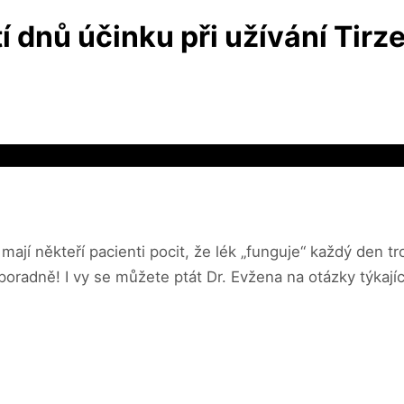
 dnů účinku při užívání Tirz
ají někteří pacienti pocit, že lék „funguje“ každý den troc
oradně! I vy se můžete ptát Dr. Evžena na otázky týkajíc