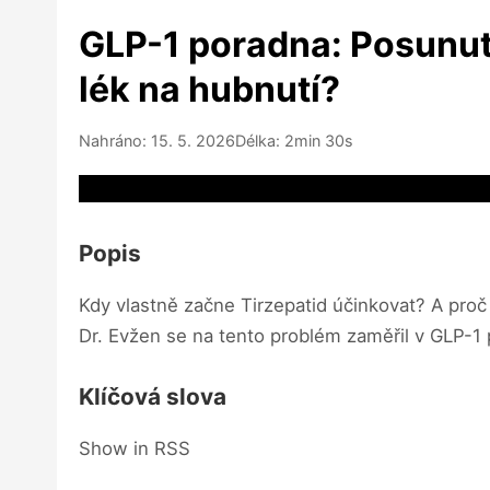
GLP-1 poradna: Posunutí
lék na hubnutí?
Nahráno: 15. 5. 2026
Délka: 2min 30s
Video source not available
Popis
Kdy vlastně začne Tirzepatid účinkovat? A proč m
Dr. Evžen se na tento problém zaměřil v GLP-1 p
Klíčová slova
Show in RSS