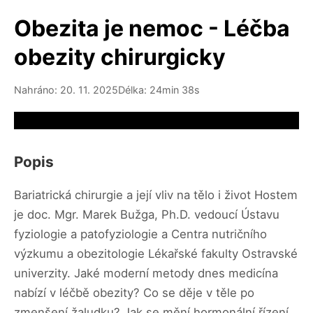
Obezita je nemoc - Léčba
obezity chirurgicky
Nahráno: 20. 11. 2025
Délka: 24min 38s
Video source not available
Popis
Bariatrická chirurgie a její vliv na tělo i život Hostem
je doc. Mgr. Marek Bužga, Ph.D. vedoucí Ústavu
fyziologie a patofyziologie a Centra nutričního
výzkumu a obezitologie Lékařské fakulty Ostravské
univerzity. Jaké moderní metody dnes medicína
nabízí v léčbě obezity? Co se děje v těle po
zmenšení žaludku? Jak se mění hormonální řízení