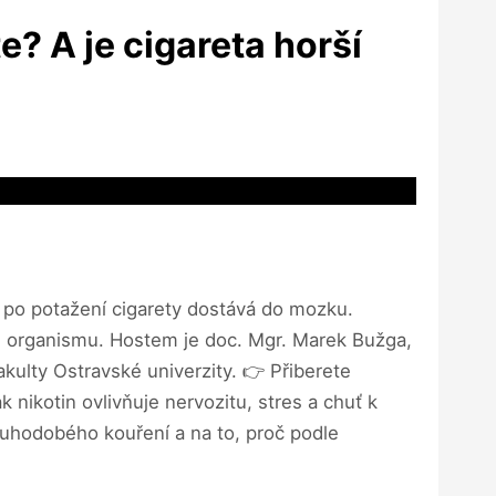
e? A je cigareta horší
e po potažení cigarety dostává do mozku.
i organismu. Hostem je doc. Mgr. Marek Bužga,
akulty Ostravské univerzity. 👉 Přiberete
 nikotin ovlivňuje nervozitu, stres a chuť k
louhodobého kouření a na to, proč podle