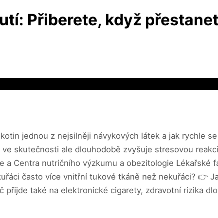
tí: Přiberete, když přestanet
otin jednou z nejsilněji návykových látek a jak rychle s
 ve skutečnosti ale dlouhodobě zvyšuje stresovou reakc
ie a Centra nutričního výzkumu a obezitologie Lékařské f
řáci často více vnitřní tukové tkáně než nekuřáci? 👉 Jak
č přijde také na elektronické cigarety, zdravotní rizika d