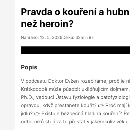
Pravda o kouření a hubnu
než heroin?
Nahráno: 12. 5. 2026
Délka: 32min 9s
Video source not available
Popis
V podcastu Doktor Evžen rozebíráme, proč je nik
Krátkodobě může působit uklidňujícím dojmem,
Ph.D., vedoucí Ústavu fyziologie a patofyziolog
opravdu, když přestanete kouřit? 👉 Proč mají ku
jídlu? 👉 Existuje bezpečná hladina kouření? Ře
odborníků stojí za to přestat v jakémkoliv věku.